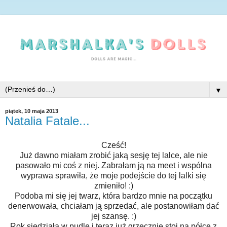
▼
piątek, 10 maja 2013
Natalia Fatale...
Cześć!
Już dawno miałam zrobić jaką sesję tej lalce, ale nie
pasowało mi coś z niej. Zabrałam ją na meet i wspólna
wyprawa sprawiła, że moje podejście do tej lalki się
zmieniło! :)
Podoba mi się jej twarz, która bardzo mnie na początku
denerwowała, chciałam ją sprzedać, ale postanowiłam dać
jej szansę. :)
Rok siedziała w pudle i teraz już grzecznie stoi na półce z