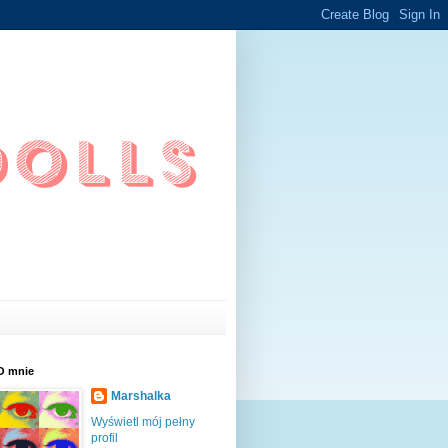
O mnie
Marshalka
Wyświetl mój pełny
profil