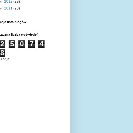
►
2012
(28)
►
2011
(20)
Moja lista blogów
Łączna liczba wyświetleń
2
5
0
7
4
8
Feedjit