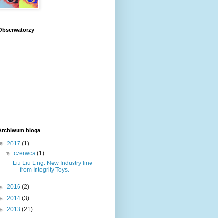
Obserwatorzy
Archiwum bloga
▼
2017
(1)
▼
czerwca
(1)
Liu Liu Ling. New Industry line
from Integrity Toys.
►
2016
(2)
►
2014
(3)
►
2013
(21)