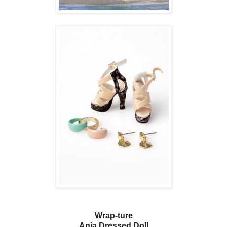
Wrap-ture
Anja Dressed Doll