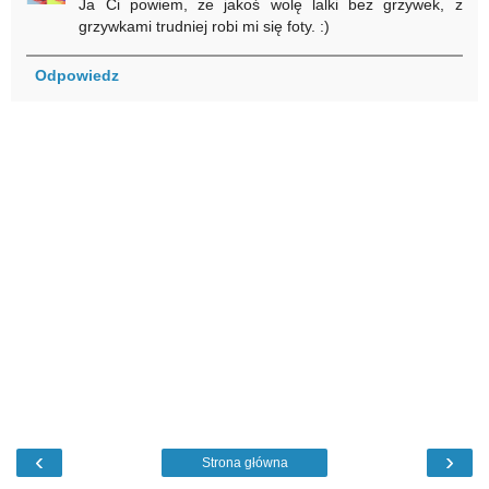
Ja Ci powiem, że jakoś wolę lalki bez grzywek, z
grzywkami trudniej robi mi się foty. :)
Odpowiedz
‹
›
Strona główna